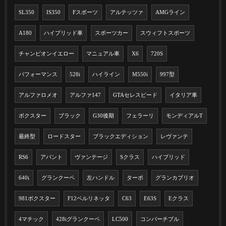
SL350
IS350
Fスポーツ
アルテッツァ
AMGライン
A180
ハイブリッド車
スポーツカー
スウィフトスポーツ
チャンピオンイエロー
マニュアル車
X6
720S
パフォーマンス
528i
ハイライン
M550i
997型
アルファロメオ
アルファ147
GTAセレスピード
イタリア車
ボクスター
ブラック
G30後期
フェラーリ
モンディアルT
最終型
ロードスター
ブラックエディション
レヴァンテ
RS6
アバント
ヴァンテージ
Sクラス
ハイブリッド
640i
グランクーペ
左ハンドル
ターボ
グランカブリオ
981ボクスター
F12ベルリネッタ
C63
E63S
Eクラス
4マチック
428iグランクーペ
LC500
コンバーチブル