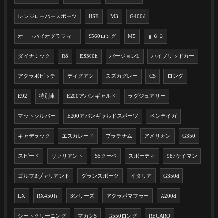
レンジローバースポーツ
HSE
M3
G400d
オートバイオグラフィー
S560ロング
M5
ｇ６３
ダイナミック
R8
ES300h
バージョンL
ハイブリッドカー
アクラポビッチ
ティグアン
スズカグレー
CS
ロング
E92
特別車
E200アバンギャルド
ラグジュアリー
マットシルバー
E200アバンギャルドスポーツ
ベンテイガ
キャデラック
エスカレード
プラチナム
アメリカン
G350
スピード
ヴァリアント
S5クーペ
スポーティ
987ケイマン
ゴルフRヴァリアント
グランスポーツ
イタリア
G350d
LX
RX450ｈ
3シリーズ
アクラポマフラー
A200d
シートクリーニング
マカンS
G550ロング
RECARO