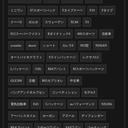
ミニワン
S7スポーツバック
Fタイプクーペ
F10
Fタイプ
クーペS
ボルボ
スウェーデン
XC40
T4
812スーパーファスト
RダイナミックS
400スポーツ
北欧車
youtube
shorts
ショート
カレラS
993型
NISSAN
オートバイオグラフィ
Sラインパッケージ
レクサスLC
Lパッケージ
530i
RS4アバント
Mスポーツパッケージ
GLE300
京都
RS5カブリオレ
中古車
バングアンドオルフセン
コンペティション
モデル3
電気自動車
E43
Cパッケージ
mパフォーマンス
NX200t
アーバンスタイル
カーボン
アズール
ディフェンダー
RS６アバント
スポーツワゴン
E43ワゴン
コーティング