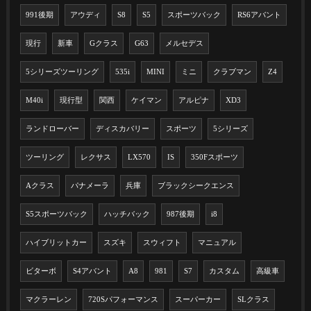
991後期
アウディ
S8
S5
スポーツバック
RS6アバント
現行
新車
Gクラス
G63
メルセデス
5シリーズツーリング
535i
MINI
ミニ
クラブマン
Z4
M40i
現行型
関西
ケイマン
アルピナ
XD3
ランドローバー
ディスカバリー
スポーツ
5シリーズ
ツーリング
レクサス
LX570
IS
350Fスポーツ
Aクラス
パナメーラ
兵庫
ブラックシークエンス
S5スポーツバック
ハッチバック
987後期
i8
ハイブリットカー
スズキ
スウィフト
マニュアル
ビターボ
S4アバント
A8
981
S7
カスタム
高級車
マクラーレン
720Sパフォーマンス
スーパーカー
SLクラス