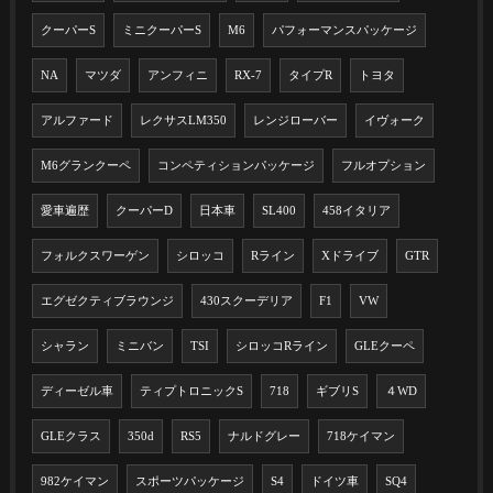
クーパーS
ミニクーパーS
M6
パフォーマンスパッケージ
NA
マツダ
アンフィニ
RX-7
タイプR
トヨタ
アルファード
レクサスLM350
レンジローバー
イヴォーク
M6グランクーペ
コンペティションパッケージ
フルオプション
愛車遍歴
クーパーD
日本車
SL400
458イタリア
フォルクスワーゲン
シロッコ
Rライン
Xドライブ
GTR
エグゼクティブラウンジ
430スクーデリア
F1
VW
シャラン
ミニバン
TSI
シロッコRライン
GLEクーペ
ディーゼル車
ティプトロニックS
718
ギブリS
４WD
GLEクラス
350d
RS5
ナルドグレー
718ケイマン
982ケイマン
スポーツパッケージ
S4
ドイツ車
SQ4