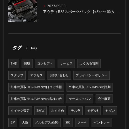
2023/09/09
アウディRS3スポーツバック【#Shorts 輸入車の買取はK‘s Japan】Youtubeショート動画UPしました。
タグ
Tags
外車
買取
コンセプト
サービス
よくある質問
スタッフ
アクセス
お問い合わせ
プライバシーポリシー
外車の買取･K’s JAPANの口コミ情報
外車の買取･K’s JAPANの評判
外車の買取･K’s JAPANのお客様の声
ケーズジャパン
会社概要
クイック査定
BMW
おすすめ
テスラ
モデルS
セダン
EV
大阪
メルセデスAMG
S63
クーペ
ベントレー