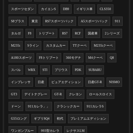
スポーツセダン
カイエンS
DB9
イギリス車
CLS350
S8プラス
東京
RS7スポーツバック
A5スポーツバック
911
タルガ
F8
トリブート
RS7
RCF
国産車
2シリーズ
M235i
Sライン
カスタムカー
TTクーペ
M235iクーペ
A180スポーツ
F8トリブート
360モデナ
M4クーペ
Q8
スバル
WRX
STI
プリウス
PDK
SUBARU
インプレッサ
日産
ピュアエディション
日産GT-R
NISMO
GT3
デイトナグレー
GT-R
クレヨン
ロールスロイス
ドーン
911カレラ」」
クラシックカー
911カレラS
G55ロング
ギブリSQ4
初代
プレミアムエディション
ワンガンブルー
993型カレラ
レクサスLM