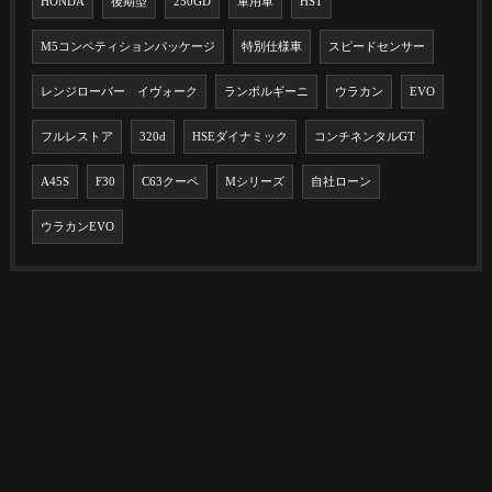
HONDA
後期型
250GD
軍用車
HST
M5コンペティションパッケージ
特別仕様車
スピードセンサー
レンジローバー イヴォーク
ランボルギーニ
ウラカン
EVO
フルレストア
320d
HSEダイナミック
コンチネンタルGT
A45S
F30
C63クーペ
Mシリーズ
自社ローン
ウラカンEVO