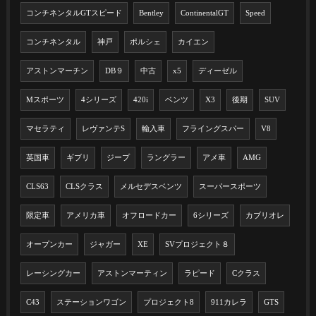
コンチネンタルGTスピード
Bentley
ContinentalGT
Speed
コンチネンタル
神戸
ポルシェ
カイエン
アストンマーチン
DB９
中古
x5
ディーゼル
Mスポーツ
4シリーズ
420i
ベンツ
X3
後期
SUV
マセラティ
レヴァンテS
輸入車
フライングスパー
V8
英国車
ギブリ
ジープ
ラングラー
アメ車
AMG
CLS63
CLSクラス
メルセデスベンツ
スーパースポーツ
限定車
アメリカ車
オフロードカー
6シリーズ
カブリオレ
オープンカー
ジャガー
XE
SVプロジェクト８
レーシングカー
アストンマーティン
ラピード
Cクラス
C43
ステーションワゴン
プロジェクト8
911カレラ
GTS