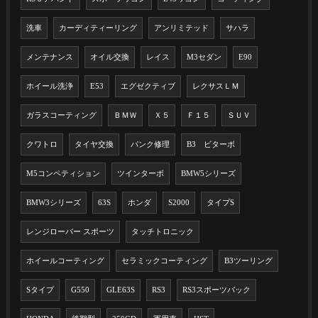
洗車
カーディティーリング
アンリミテッド
サハラ
メンテナンス
オイル交換
レイス
M3セダン
E90
ホイール洗浄
E53
エグゼクティブ
レクサスＬＭ
ガラスコーティング
ＢＭＷ
Ｘ５
Ｆ１５
ＳＵＶ
クワトロ
タイヤ交換
パンク修理
B3 ビターボ
M5コンペティション
ツインターボ
BMW5シリーズ
BMW3シリーズ
63S
ホンダ
S2000
タイプS
レンジローバー スポーツ
タッチトロニック
ホイールコーティング
セラミックコーティング
B3ツーリング
Sタイプ
G550
GLE63S
RS3
RS3スポーツバック