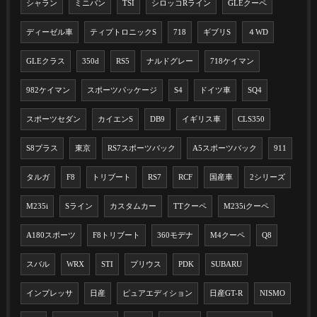
シャラン
ミニバン
TSI
シロッコRライン
GLEクーペ
ディーゼル車
ティプトロニックS
718
ギブリS
４WD
GLEクラス
350d
RS5
ナルドグレー
718ケイマン
982ケイマン
スポーツパッケージ
S4
ドイツ車
SQ4
スポーツセダン
カイエンS
DB9
イギリス車
CLS350
S8プラス
東京
RS7スポーツバック
A5スポーツバック
911
タルガ
F8
トリブート
RS7
RCF
国産車
2シリーズ
M235i
Sライン
カスタムカー
TTクーペ
M235iクーペ
A180スポーツ
F8トリブート
360モデナ
M4クーペ
Q8
スバル
WRX
STI
プリウス
PDK
SUBARU
インプレッサ
日産
ピュアエディション
日産GT-R
NISMO