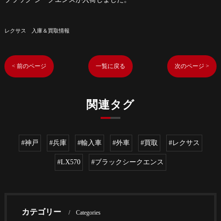
レクサス 入庫＆買取情報
< 前のページ
一覧に戻る
次のページ >
関連タグ
#神戸
#兵庫
#輸入車
#外車
#買取
#レクサス
#LX570
#ブラックシークエンス
カテゴリー
Categories