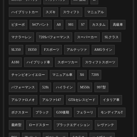
ハイブリットカー
スズキ
スウィフト
マニュアル
ビターボ
S4アバント
A8
981
S7
カスタム
高級車
マクラーレン
720Sパフォーマンス
スーパーカー
SLクラス
SL350
IS350
Fスポーツ
アルテッツァ
AMGライン
A180
ハイブリッド車
スポーツカー
スウィフトスポーツ
チャンピオンイエロー
マニュアル車
X6
720S
パフォーマンス
528i
ハイライン
M550i
997型
アルファロメオ
アルファ147
GTAセレスピード
イタリア車
ボクスター
ブラック
G30後期
フェラーリ
モンディアルT
最終型
ロードスター
ブラックエディション
レヴァンテ