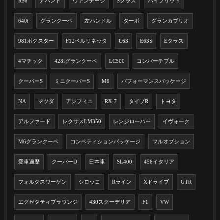
RS6
アバント
ヴァンテージ
Sクラス
ハイブリッド
640i
グランクーペ
左ハンドル
ターボ
グランカブリオ
981ボクスター
F12ベルリネッタ
C63
E63S
Eクラス
4マチック
428iグランクーペ
LC500
コンバーチブル
クーパーS
ミニクーパーS
M6
パフォーマンスパッケージ
NA
マツダ
アンフィニ
RX-7
タイプR
トヨタ
アルファード
レクサスLM350
レンジローバー
イヴォーク
M6グランクーペ
コンペティションパッケージ
フルオプション
愛車遍歴
クーパーD
日本車
SL400
458イタリア
フォルクスワーゲン
シロッコ
Rライン
Xドライブ
GTR
エグゼクティブラウンジ
430スクーデリア
F1
VW