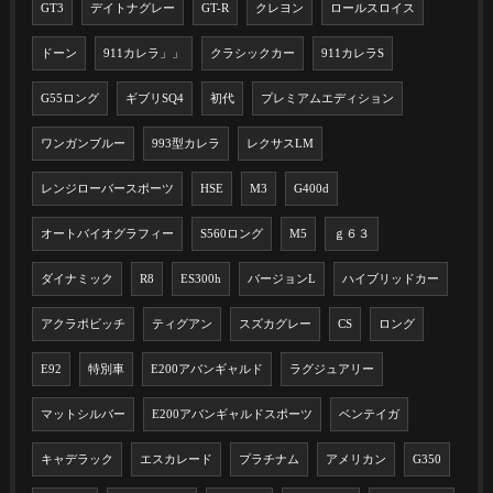
GT3
デイトナグレー
GT-R
クレヨン
ロールスロイス
ドーン
911カレラ」」
クラシックカー
911カレラS
G55ロング
ギブリSQ4
初代
プレミアムエディション
ワンガンブルー
993型カレラ
レクサスLM
レンジローバースポーツ
HSE
M3
G400d
オートバイオグラフィー
S560ロング
M5
ｇ６３
ダイナミック
R8
ES300h
バージョンL
ハイブリッドカー
アクラポビッチ
ティグアン
スズカグレー
CS
ロング
E92
特別車
E200アバンギャルド
ラグジュアリー
マットシルバー
E200アバンギャルドスポーツ
ベンテイガ
キャデラック
エスカレード
プラチナム
アメリカン
G350