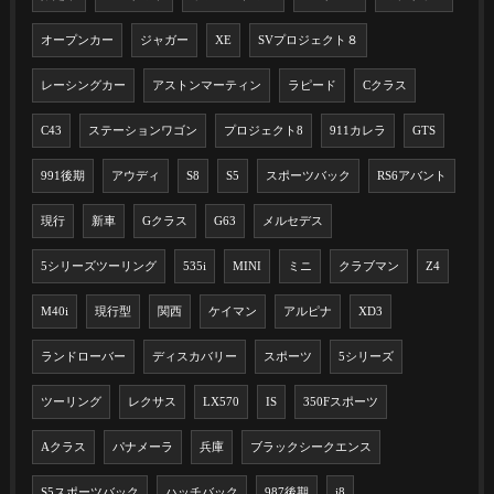
オープンカー
ジャガー
XE
SVプロジェクト８
レーシングカー
アストンマーティン
ラピード
Cクラス
C43
ステーションワゴン
プロジェクト8
911カレラ
GTS
991後期
アウディ
S8
S5
スポーツバック
RS6アバント
現行
新車
Gクラス
G63
メルセデス
5シリーズツーリング
535i
MINI
ミニ
クラブマン
Z4
M40i
現行型
関西
ケイマン
アルピナ
XD3
ランドローバー
ディスカバリー
スポーツ
5シリーズ
ツーリング
レクサス
LX570
IS
350Fスポーツ
Aクラス
パナメーラ
兵庫
ブラックシークエンス
S5スポーツバック
ハッチバック
987後期
i8