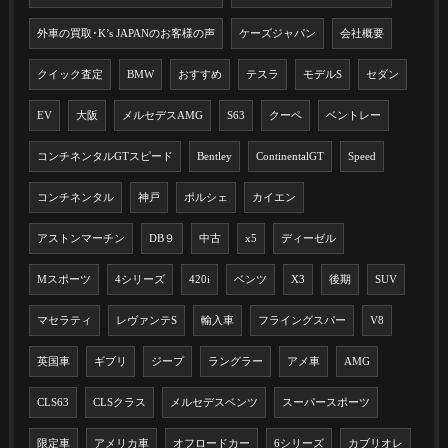
外車の買取･K’s JAPANのお客様の声
ケーズジャパン
会社概要
クイック査定
BMW
おすすめ
テスラ
モデルS
セダン
EV
大阪
メルセデスAMG
S63
クーペ
ベントレー
コンチネンタルGTスピード
Bentley
ContinentalGT
Speed
コンチネンタル
神戸
ポルシェ
カイエン
アストンマーチン
DB９
中古
x5
ディーゼル
Mスポーツ
4シリーズ
420i
ベンツ
X3
後期
SUV
マセラティ
レヴァンテS
輸入車
フライングスパー
V8
英国車
ギブリ
ジープ
ラングラー
アメ車
AMG
CLS63
CLSクラス
メルセデスベンツ
スーパースポーツ
限定車
アメリカ車
オフロードカー
6シリーズ
カブリオレ