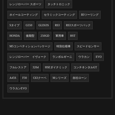
レンジローバー スポーツ
タッチトロニック
ホイールコーティング
セラミックコーティング
B3ツーリング
Sタイプ
G550
GLE63S
RS3
RS3スポーツバック
HONDA
後期型
250GD
軍用車
HST
M5コンペティションパッケージ
特別仕様車
スピードセンサー
レンジローバー イヴォーク
ランボルギーニ
ウラカン
EVO
フルレストア
320d
HSEダイナミック
コンチネンタルGT
A45S
F30
C63クーペ
Mシリーズ
自社ローン
ウラカンEVO