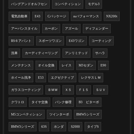
バングアンドオルフセン
コンペティション
モデル3
電気自動車
E43
Cパッケージ
mパフォーマンス
NX200t
アーバンスタイル
カーボン
アズール
ディフェンダー
RS６アバント
スポーツワゴン
E43ワゴン
コーティング
洗車
カーディティーリング
アンリミテッド
サハラ
メンテナンス
オイル交換
レイス
M3セダン
E90
ホイール洗浄
E53
エグゼクティブ
レクサスＬＭ
ガラスコーティング
ＢＭＷ
Ｘ５
Ｆ１５
ＳＵＶ
クワトロ
タイヤ交換
パンク修理
B3 ビターボ
M5コンペティション
ツインターボ
BMW5シリーズ
BMW3シリーズ
63S
ホンダ
S2000
タイプS