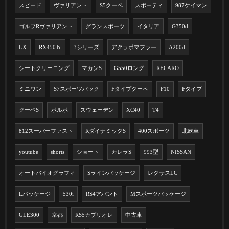
スピード
ヴァリアント
S5クーペ
スポーティ
987ケイマン
ゴルフRヴァリアント
グランスポーツ
イタリア
G350d
LX
RX450ｈ
3シリーズ
アクラポマフラー
A200d
シートクリーニング
マカンS
G550ロング
RECARO
ミニワン
S7スポーツバック
Fタイプクーペ
F10
Fタイプ
クーペS
ボルボ
スウェーデン
XC40
T4
812スーパーファスト
RダイナミックS
400スポーツ
北欧車
youtube
shorts
ショート
カレラS
993型
NISSAN
オートバイオグラフィ
Sラインパッケージ
レクサスLC
Lパッケージ
530i
RS4アバント
Mスポーツパッケージ
GLE300
京都
RS5カブリオレ
中古車