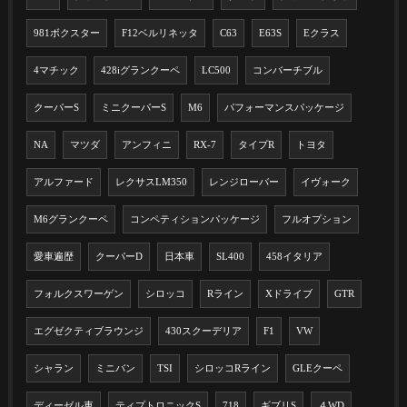
981ボクスター
F12ベルリネッタ
C63
E63S
Eクラス
4マチック
428iグランクーペ
LC500
コンバーチブル
クーパーS
ミニクーパーS
M6
パフォーマンスパッケージ
NA
マツダ
アンフィニ
RX-7
タイプR
トヨタ
アルファード
レクサスLM350
レンジローバー
イヴォーク
M6グランクーペ
コンペティションパッケージ
フルオプション
愛車遍歴
クーパーD
日本車
SL400
458イタリア
フォルクスワーゲン
シロッコ
Rライン
Xドライブ
GTR
エグゼクティブラウンジ
430スクーデリア
F1
VW
シャラン
ミニバン
TSI
シロッコRライン
GLEクーペ
ディーゼル車
ティプトロニックS
718
ギブリS
４WD