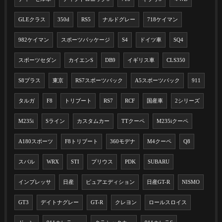
GLEクラス
350d
RS5
ナルドグレー
718ケイマン
982ケイマン
スポーツパッケージ
S4
ドイツ車
SQ4
スポーツセダン
カイエンS
DB9
イギリス車
CLS350
S8プラス
東京
RS7スポーツバック
A5スポーツバック
911
タルガ
F8
トリブート
RS7
RCF
国産車
2シリーズ
M235i
Sライン
カスタムカー
TTクーペ
M235iクーペ
A180スポーツ
F8トリブート
360モデナ
M4クーペ
Q8
スバル
WRX
STI
プリウス
PDK
SUBARU
インプレッサ
日産
ピュアエディション
日産GT-R
NISMO
GT3
デイトナグレー
GT-R
クレヨン
ロールスロイス