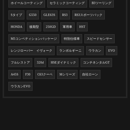
ホイールコーティング
セラミックコーティング
B3ツーリング
Sタイプ
G550
GLE63S
RS3
RS3スポーツバック
HONDA
後期型
250GD
軍用車
HST
M5コンペティションパッケージ
特別仕様車
スピードセンサー
レンジローバー イヴォーク
ランボルギーニ
ウラカン
EVO
フルレストア
320d
HSEダイナミック
コンチネンタルGT
A45S
F30
C63クーペ
Mシリーズ
自社ローン
ウラカンEVO