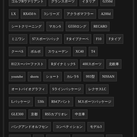
ゴルフRヴァリアント
グランスポーツ
イタリア
G350d
LX
RX450ｈ
3シリーズ
アクラポマフラー
A200d
シートクリーニング
マカンS
G550ロング
RECARO
ミニワン
S7スポーツバック
Fタイプクーペ
F10
Fタイプ
クーペS
ボルボ
スウェーデン
XC40
T4
812スーパーファスト
RダイナミックS
400スポーツ
北欧車
youtube
shorts
ショート
カレラS
993型
NISSAN
オートバイオグラフィ
Sラインパッケージ
レクサスLC
Lパッケージ
530i
RS4アバント
Mスポーツパッケージ
GLE300
京都
RS5カブリオレ
中古車
バングアンドオルフセン
コンペティション
モデル3