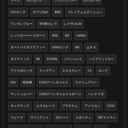
ドーン
911カレラ」」
クラシックカー
911カレラS
G55ロング
ギブリSQ4
初代
プレミアムエディション
ワンガンブルー
993型カレラ
レクサスLM
レンジローバースポーツ
HSE
M3
G400d
オートバイオグラフィー
S560ロング
M5
ｇ６３
ダイナミック
R8
ES300h
バージョンL
ハイブリッドカー
アクラポビッチ
ティグアン
スズカグレー
CS
ロング
E92
特別車
E200アバンギャルド
ラグジュアリー
マットシルバー
E200アバンギャルドスポーツ
ベンテイガ
キャデラック
エスカレード
プラチナム
アメリカン
G350
スピード
ヴァリアント
S5クーペ
スポーティ
987ケイマン