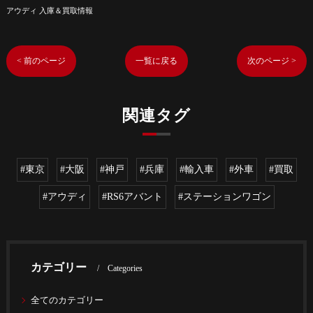
アウディ 入庫＆買取情報
< 前のページ
一覧に戻る
次のページ >
関連タグ
#東京
#大阪
#神戸
#兵庫
#輸入車
#外車
#買取
#アウディ
#RS6アバント
#ステーションワゴン
カテゴリー
Categories
全てのカテゴリー