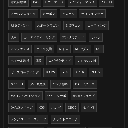
電気自動車
E43
Cパッケージ
mパフォーマンス
NX200t
アーバンスタイル
カーボン
アズール
ディフェンダー
RS６アバント
スポーツワゴン
E43ワゴン
コーティング
洗車
カーディティーリング
アンリミテッド
サハラ
メンテナンス
オイル交換
レイス
M3セダン
E90
ホイール洗浄
E53
エグゼクティブ
レクサスＬＭ
ガラスコーティング
ＢＭＷ
Ｘ５
Ｆ１５
ＳＵＶ
クワトロ
タイヤ交換
パンク修理
B3 ビターボ
M5コンペティション
ツインターボ
BMW5シリーズ
BMW3シリーズ
63S
ホンダ
S2000
タイプS
レンジローバー スポーツ
タッチトロニック