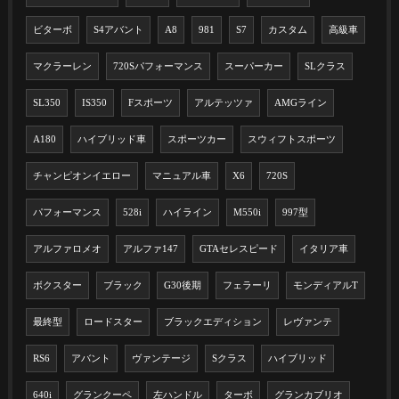
ビターボ
S4アバント
A8
981
S7
カスタム
高級車
マクラーレン
720Sパフォーマンス
スーパーカー
SLクラス
SL350
IS350
Fスポーツ
アルテッツァ
AMGライン
A180
ハイブリッド車
スポーツカー
スウィフトスポーツ
チャンピオンイエロー
マニュアル車
X6
720S
パフォーマンス
528i
ハイライン
M550i
997型
アルファロメオ
アルファ147
GTAセレスピード
イタリア車
ボクスター
ブラック
G30後期
フェラーリ
モンディアルT
最終型
ロードスター
ブラックエディション
レヴァンテ
RS6
アバント
ヴァンテージ
Sクラス
ハイブリッド
640i
グランクーペ
左ハンドル
ターボ
グランカブリオ