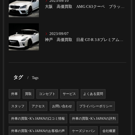
2023/09/10
大阪 高価買取 AMG C63クーペ ブラックSパフォーマンス
2023/09/07
神戸 高価買取 日産 GT-R 3.8プレミアムエディション
タグ
Tags
外車
買取
コンセプト
サービス
よくある質問
スタッフ
アクセス
お問い合わせ
プライバシーポリシー
外車の買取･K’s JAPANの口コミ情報
外車の買取･K’s JAPANの評判
外車の買取･K’s JAPANのお客様の声
ケーズジャパン
会社概要