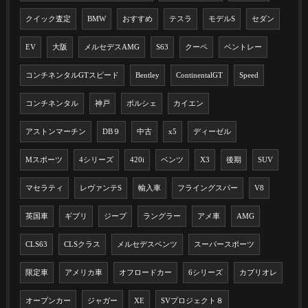
クイック査定
BMW
おすすめ
テスラ
モデルS
セダン
EV
大阪
メルセデスAMG
S63
クーペ
ベントレー
コンチネンタルGTスピード
Bentley
ContinentalGT
Speed
コンチネンタル
神戸
ポルシェ
カイエン
アストンマーチン
DB９
中古
x5
ディーゼル
Mスポーツ
4シリーズ
420i
ベンツ
X3
後期
SUV
マセラティ
レヴァンテS
輸入車
フライングスパー
V8
英国車
ギブリ
ジープ
ラングラー
アメ車
AMG
CLS63
CLSクラス
メルセデスベンツ
スーパースポーツ
限定車
アメリカ車
オフロードカー
6シリーズ
カブリオレ
オープンカー
ジャガー
XE
SVプロジェクト８