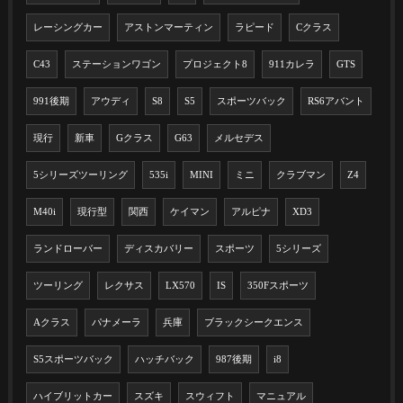
レーシングカー
アストンマーティン
ラピード
Cクラス
C43
ステーションワゴン
プロジェクト8
911カレラ
GTS
991後期
アウディ
S8
S5
スポーツバック
RS6アバント
現行
新車
Gクラス
G63
メルセデス
5シリーズツーリング
535i
MINI
ミニ
クラブマン
Z4
M40i
現行型
関西
ケイマン
アルピナ
XD3
ランドローバー
ディスカバリー
スポーツ
5シリーズ
ツーリング
レクサス
LX570
IS
350Fスポーツ
Aクラス
パナメーラ
兵庫
ブラックシークエンス
S5スポーツバック
ハッチバック
987後期
i8
ハイブリットカー
スズキ
スウィフト
マニュアル