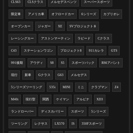
CLS63
CLSクラス
メルセデスベンツ
スーパースポーツ
限定車
アメリカ車
オフロードカー
6シリーズ
カブリオレ
オープンカー
ジャガー
XE
SVプロジェクト８
レーシングカー
アストンマーティン
ラピード
Cクラス
C43
ステーションワゴン
プロジェクト8
911カレラ
GTS
991後期
アウディ
S8
S5
スポーツバック
RS6アバント
現行
新車
Gクラス
G63
メルセデス
5シリーズツーリング
535i
MINI
ミニ
クラブマン
Z4
M40i
現行型
関西
ケイマン
アルピナ
XD3
ランドローバー
ディスカバリー
スポーツ
5シリーズ
ツーリング
レクサス
LX570
IS
350Fスポーツ