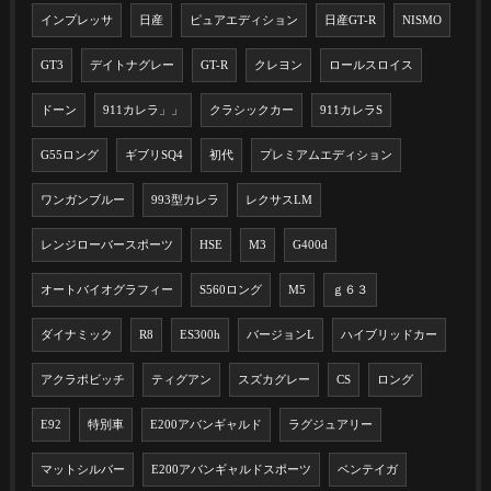
インプレッサ
日産
ピュアエディション
日産GT-R
NISMO
GT3
デイトナグレー
GT-R
クレヨン
ロールスロイス
ドーン
911カレラ」」
クラシックカー
911カレラS
G55ロング
ギブリSQ4
初代
プレミアムエディション
ワンガンブルー
993型カレラ
レクサスLM
レンジローバースポーツ
HSE
M3
G400d
オートバイオグラフィー
S560ロング
M5
ｇ６３
ダイナミック
R8
ES300h
バージョンL
ハイブリッドカー
アクラポビッチ
ティグアン
スズカグレー
CS
ロング
E92
特別車
E200アバンギャルド
ラグジュアリー
マットシルバー
E200アバンギャルドスポーツ
ベンテイガ