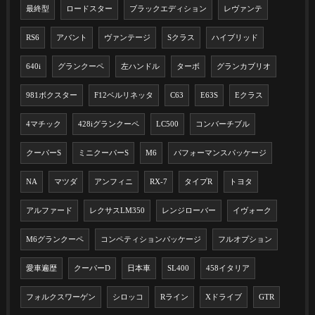
最終型
ロードスター
ブラックエディション
レヴァンテ
RS6
アバント
ヴァンテージ
Sクラス
ハイブリッド
640i
グランクーペ
左ハンドル
ターボ
グランカブリオ
981ボクスター
F12ベルリネッタ
C63
E63S
Eクラス
4マチック
428iグランクーペ
LC500
コンバーチブル
クーパーS
ミニクーパーS
M6
パフォーマンスパッケージ
NA
マツダ
アンフィニ
RX-7
タイプR
トヨタ
アルファード
レクサスLM350
レンジローバー
イヴォーク
M6グランクーペ
コンペティションパッケージ
フルオプション
愛車遍歴
クーパーD
日本車
SL400
458イタリア
フォルクスワーゲン
シロッコ
Rライン
Xドライブ
GTR