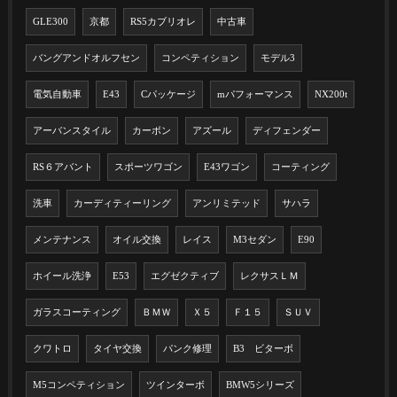
GLE300
京都
RS5カブリオレ
中古車
バングアンドオルフセン
コンペティション
モデル3
電気自動車
E43
Cパッケージ
mパフォーマンス
NX200t
アーバンスタイル
カーボン
アズール
ディフェンダー
RS６アバント
スポーツワゴン
E43ワゴン
コーティング
洗車
カーディティーリング
アンリミテッド
サハラ
メンテナンス
オイル交換
レイス
M3セダン
E90
ホイール洗浄
E53
エグゼクティブ
レクサスＬＭ
ガラスコーティング
ＢＭＷ
Ｘ５
Ｆ１５
ＳＵＶ
クワトロ
タイヤ交換
パンク修理
B3 ビターボ
M5コンペティション
ツインターボ
BMW5シリーズ