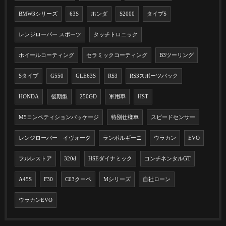
BMW3シリーズ
63S
ホンダ
S2000
タイプS
レンジローバー スポーツ
タッチトロニック
ホイールコーティング
セラミックコーティング
B3ツーリング
Sタイプ
G550
GLE63S
RS3
RS3スポーツバック
HONDA
後期型
250GD
軍用車
HST
M5コンペティションパッケージ
特別仕様車
スピードセンサー
レンジローバー イヴォーク
ランボルギーニ
ウラカン
EVO
フルレストア
320d
HSEダイナミック
コンチネンタルGT
A45S
F30
C63クーペ
Mシリーズ
自社ローン
ウラカンEVO