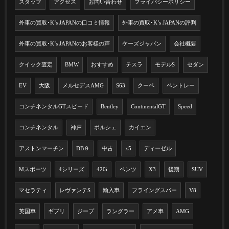
スタッフ
アクセス
お問い合わせ
プライバシーポリシー
外車の買取･K’s JAPANの口コミ情報
外車の買取･K’s JAPANの評判
外車の買取･K’s JAPANのお客様の声
ケーズジャパン
会社概要
クイック査定
BMW
おすすめ
テスラ
モデルS
セダン
EV
大阪
メルセデスAMG
S63
クーペ
ベントレー
コンチネンタルGTスピード
Bentley
ContinentalGT
Speed
コンチネンタル
神戸
ポルシェ
カイエン
アストンマーチン
DB９
中古
x5
ディーゼル
Mスポーツ
4シリーズ
420i
ベンツ
X3
後期
SUV
マセラティ
レヴァンテS
輸入車
フライングスパー
V8
英国車
ギブリ
ジープ
ラングラー
アメ車
AMG