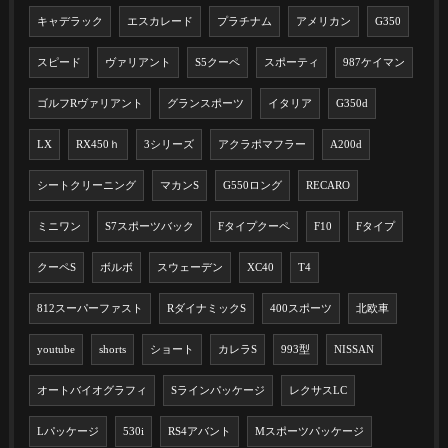
キャデラック
エスカレード
プラチナム
アメリカン
G350
スピード
ヴァリアント
S5クーペ
スポーティ
987ケイマン
ゴルフRヴァリアント
グランスポーツ
イタリア
G350d
LX
RX450ｈ
3シリーズ
アクラポマフラー
A200d
シートクリーニング
マカンS
G550ロング
RECARO
ミニワン
S7スポーツバック
Fタイプクーペ
F10
Fタイプ
クーペS
ボルボ
スウェーデン
XC40
T4
812スーパーファスト
RダイナミックS
400スポーツ
北欧車
youtube
shorts
ショート
カレラS
993型
NISSAN
オートバイオグラフィ
Sラインパッケージ
レクサスLC
Lパッケージ
530i
RS4アバント
Mスポーツパッケージ