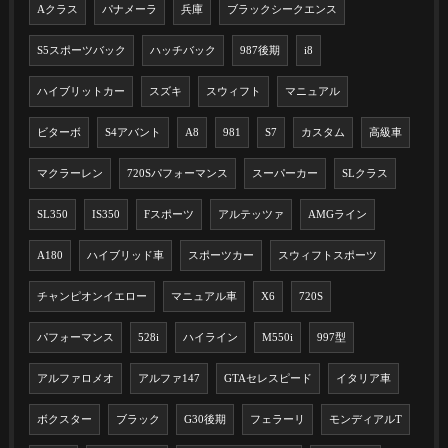
Aクラス
パナメーラ
兵庫
ブラックシークエンス
S5スポーツバック
ハッチバック
987後期
i8
ハイブリットカー
スズキ
スウィフト
マニュアル
ビターボ
S4アバント
A8
981
S7
カスタム
高級車
マクラーレン
720Sパフォーマンス
スーパーカー
SLクラス
SL350
IS350
Fスポーツ
アルテッツァ
AMGライン
A180
ハイブリッド車
スポーツカー
スウィフトスポーツ
チャンピオンイエロー
マニュアル車
X6
720S
パフォーマンス
528i
ハイライン
M550i
997型
アルファロメオ
アルファ147
GTAセレスピード
イタリア車
ボクスター
ブラック
G30後期
フェラーリ
モンディアルT