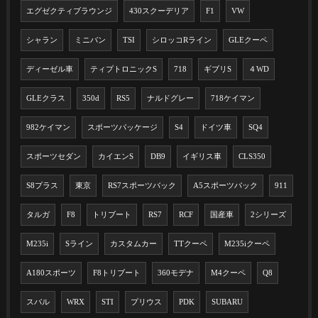
エグゼクティブラウンジ
430スクーデリア
F1
VW
シャラン
ミニバン
TSI
シロッコRライン
GLEクーペ
ディーゼル車
ティプトロニックS
718
ギブリS
４WD
GLEクラス
350d
RS5
ナルドグレー
718ケイマン
982ケイマン
スポーツパッケージ
S4
ドイツ車
SQ4
スポーツセダン
カイエンS
DB9
イギリス車
CLS350
S8プラス
東京
RS7スポーツバック
A5スポーツバック
911
タルガ
F8
トリブート
RS7
RCF
国産車
2シリーズ
M235i
Sライン
カスタムカー
TTクーペ
M235iクーペ
A180スポーツ
F8トリブート
360モデナ
M4クーペ
Q8
スバル
WRX
STI
プリウス
PDK
SUBARU