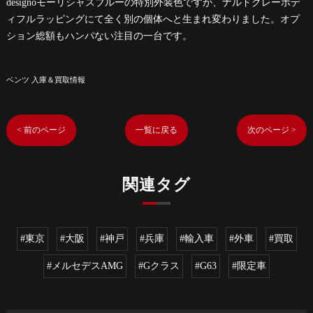
designoモーリシャスブルーの特別外装色ですが、ナルドグレーボデ
ィフルラッピングにて全く別の個体へと生まれ変わりました。オプ
ション総額もハンパない注目の一台です。
ベンツ 入庫＆買取情報
< 前のページ
一覧に戻る
次のページ >
関連タグ
#東京
#大阪
#神戸
#兵庫
#輸入車
#外車
#買取
#メルセデスAMG
#Gクラス
#G63
#限定車