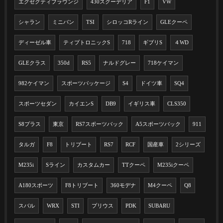
エグゼクティブラウンジ
430スクーデリア
F1
VW
シャラン
ミニバン
TSI
シロッコRライン
GLEクーペ
ディーゼル車
ティプトロニックS
718
ギブリS
４WD
GLEクラス
350d
RS5
ナルドグレー
718ケイマン
982ケイマン
スポーツパッケージ
S4
ドイツ車
SQ4
スポーツセダン
カイエンS
DB9
イギリス車
CLS350
S8プラス
東京
RS7スポーツバック
A5スポーツバック
911
タルガ
F8
トリブート
RS7
RCF
国産車
2シリーズ
M235i
Sライン
カスタムカー
TTクーペ
M235iクーペ
A180スポーツ
F8トリブート
360モデナ
M4クーペ
Q8
スバル
WRX
STI
プリウス
PDK
SUBARU