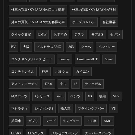
外車の買取･K’s JAPANの口コミ情報
外車の買取･K’s JAPANの評判
外車の買取･K’s JAPANのお客様の声
ケーズジャパン
会社概要
クイック査定
BMW
おすすめ
テスラ
モデルS
セダン
EV
大阪
メルセデスAMG
S63
クーペ
ベントレー
コンチネンタルGTスピード
Bentley
ContinentalGT
Speed
コンチネンタル
神戸
ポルシェ
カイエン
アストンマーチン
DB９
中古
x5
ディーゼル
Mスポーツ
4シリーズ
420i
ベンツ
X3
後期
SUV
マセラティ
レヴァンテS
輸入車
フライングスパー
V8
英国車
ギブリ
ジープ
ラングラー
アメ車
AMG
CLS63
CLSクラス
メルセデスベンツ
スーパースポーツ