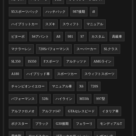
S5スポーツバック
ハッチバック
987後期
i8
ハイブリットカー
スズキ
スウィフト
マニュアル
ビターボ
S4アバント
A8
981
S7
カスタム
高級車
マクラーレン
720Sパフォーマンス
スーパーカー
SLクラス
SL350
IS350
Fスポーツ
アルテッツァ
AMGライン
A180
ハイブリッド車
スポーツカー
スウィフトスポーツ
チャンピオンイエロー
マニュアル車
X6
720S
パフォーマンス
528i
ハイライン
M550i
997型
アルファロメオ
アルファ147
GTAセレスピード
イタリア車
ボクスター
ブラック
G30後期
フェラーリ
モンディアルT