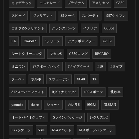
キャデラック
エスカレード
プラチナム
アメリカン
G350
スピード
ヴァリアント
S5クーペ
スポーティ
987ケイマン
ゴルフRヴァリアント
グランスポーツ
イタリア
G350d
LX
RX450ｈ
3シリーズ
アクラポマフラー
A200d
シートクリーニング
マカンS
G550ロング
RECARO
ミニワン
S7スポーツバック
Fタイプクーペ
F10
Fタイプ
クーペS
ボルボ
スウェーデン
XC40
T4
812スーパーファスト
RダイナミックS
400スポーツ
北欧車
youtube
shorts
ショート
カレラS
993型
NISSAN
オートバイオグラフィ
Sラインパッケージ
レクサスLC
Lパッケージ
530i
RS4アバント
Mスポーツパッケージ