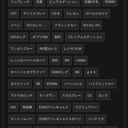
インプレッサ
日産
ピュアエディション
日産GT-R
NISMO
GT3
デイトナグレー
GT-R
クレヨン
ロールスロイス
ドーン
911カレラ」」
クラシックカー
911カレラS
G55ロング
ギブリSQ4
初代
プレミアムエディション
ワンガンブルー
993型カレラ
レクサスLM
レンジローバースポーツ
HSE
M3
G400d
オートバイオグラフィー
S560ロング
M5
ｇ６３
ダイナミック
R8
ES300h
バージョンL
ハイブリッドカー
アクラポビッチ
ティグアン
スズカグレー
CS
ロング
E92
特別車
E200アバンギャルド
ラグジュアリー
マットシルバー
E200アバンギャルドスポーツ
ベンテイガ