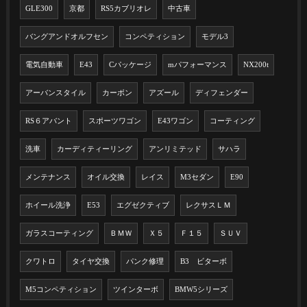
GLE300
京都
RS5カブリオレ
中古車
バングアンドオルフセン
コンペティション
モデル3
電気自動車
E43
Cパッケージ
mパフォーマンス
NX200t
アーバンスタイル
カーボン
アズール
ディフェンダー
RS６アバント
スポーツワゴン
E43ワゴン
コーティング
洗車
カーディティーリング
アンリミテッド
サハラ
メンテナンス
オイル交換
レイス
M3セダン
E90
ホイール洗浄
E53
エグゼクティブ
レクサスＬＭ
ガラスコーティング
ＢＭＷ
Ｘ５
Ｆ１５
ＳＵＶ
クワトロ
タイヤ交換
パンク修理
B3 ビターボ
M5コンペティション
ツインターボ
BMW5シリーズ