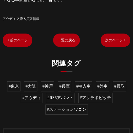
くなる事間違いなしの一台です。
アウディ 入庫＆買取情報
< 前のページ
一覧に戻る
次のページ >
関連タグ
#東京
#大阪
#神戸
#兵庫
#輸入車
#外車
#買取
#アウディ
#RS6アバント
#アクラポビッチ
#ステーションワゴン