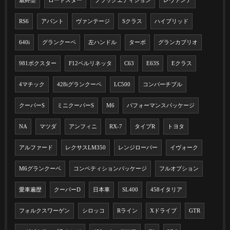
最終型
ロードスター
ブラックエディション
レヴァンテ
RS6
アバント
ヴァンテージ
Sクラス
ハイブリッド
640i
グランクーペ
左ハンドル
ターボ
グランカブリオ
981ボクスター
F12ベルリネッタ
C63
E63S
Eクラス
4マチック
428iグランクーペ
LC500
コンバーチブル
クーパーS
ミニクーパーS
M6
パフォーマンスパッケージ
NA
マツダ
アンフィニ
RX-7
タイプR
トヨタ
アルファード
レクサスLM350
レンジローバー
イヴォーク
M6グランクーペ
コンペティションパッケージ
フルオプション
愛車遍歴
クーパーD
日本車
SL400
458イタリア
フォルクスワーゲン
シロッコ
Rライン
Xドライブ
GTR