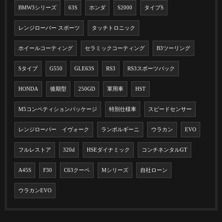
BMW3シリーズ
63S
ホンダ
S2000
タイプS
レンジローバー スポーツ
タッチトロニック
ホイールコーティング
セラミックコーティング
B3ツーリング
Sタイプ
G550
GLE63S
RS3
RS3スポーツバック
HONDA
後期型
250GD
軍用車
HST
M5コンペティションパッケージ
特別仕様車
スピードセンサー
レンジローバー イヴォーク
ランボルギーニ
ウラカン
EVO
フルレストア
320d
HSEダイナミック
コンチネンタルGT
A45S
F30
C63クーペ
Mシリーズ
自社ローン
ウラカンEVO