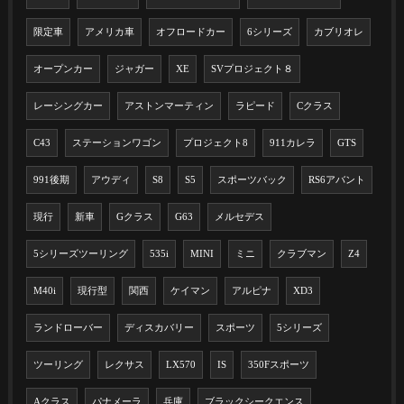
限定車
アメリカ車
オフロードカー
6シリーズ
カブリオレ
オープンカー
ジャガー
XE
SVプロジェクト８
レーシングカー
アストンマーティン
ラピード
Cクラス
C43
ステーションワゴン
プロジェクト8
911カレラ
GTS
991後期
アウディ
S8
S5
スポーツバック
RS6アバント
現行
新車
Gクラス
G63
メルセデス
5シリーズツーリング
535i
MINI
ミニ
クラブマン
Z4
M40i
現行型
関西
ケイマン
アルピナ
XD3
ランドローバー
ディスカバリー
スポーツ
5シリーズ
ツーリング
レクサス
LX570
IS
350Fスポーツ
Aクラス
パナメーラ
兵庫
ブラックシークエンス