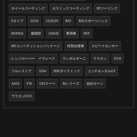
ホイールコーティング
セラミックコーティング
B3ツーリング
Sタイプ
G550
GLE63S
RS3
RS3スポーツバック
HONDA
後期型
250GD
軍用車
HST
M5コンペティションパッケージ
特別仕様車
スピードセンサー
レンジローバー イヴォーク
ランボルギーニ
ウラカン
EVO
フルレストア
320d
HSEダイナミック
コンチネンタルGT
A45S
F30
C63クーペ
Mシリーズ
自社ローン
ウラカンEVO