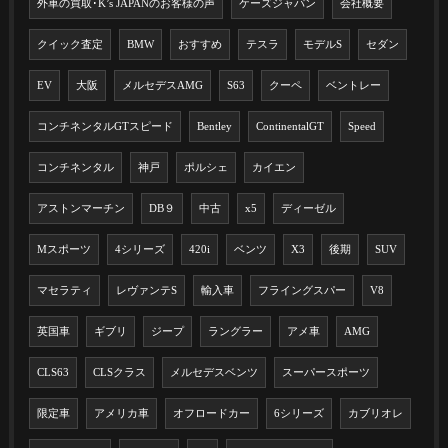
外車の買取･K’s JAPANのお客様の声
ケーズジャパン
会社概要
クイック査定
BMW
おすすめ
テスラ
モデルS
セダン
EV
大阪
メルセデスAMG
S63
クーペ
ベントレー
コンチネンタルGTスピード
Bentley
ContinentalGT
Speed
コンチネンタル
神戸
ポルシェ
カイエン
アストンマーチン
DB９
中古
x5
ディーゼル
Mスポーツ
4シリーズ
420i
ベンツ
X3
後期
SUV
マセラティ
レヴァンテS
輸入車
フライングスパー
V8
英国車
ギブリ
ジープ
ラングラー
アメ車
AMG
CLS63
CLSクラス
メルセデスベンツ
スーパースポーツ
限定車
アメリカ車
オフロードカー
6シリーズ
カブリオレ