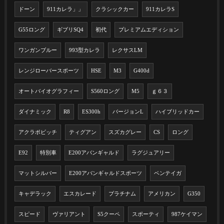
ドーン
911カレラ」」
クラシックカー
911カレラS
G55ロング
ギブリSQ4
初代
プレミアムエディション
ワンガンブルー
993型カレラ
レクサスLM
レンジローバースポーツ
HSE
M3
G400d
オートバイオグラフィー
S560ロング
M5
ｇ６３
ダイナミック
R8
ES300h
バージョンL
ハイブリッドカー
アクラポビッチ
ティグアン
スズカグレー
CS
ロング
E92
特別車
E200アバンギャルド
ラグジュアリー
マットシルバー
E200アバンギャルドスポーツ
ベンテイガ
キャデラック
エスカレード
プラチナム
アメリカン
G350
スピード
ヴァリアント
S5クーペ
スポーティ
987ケイマン