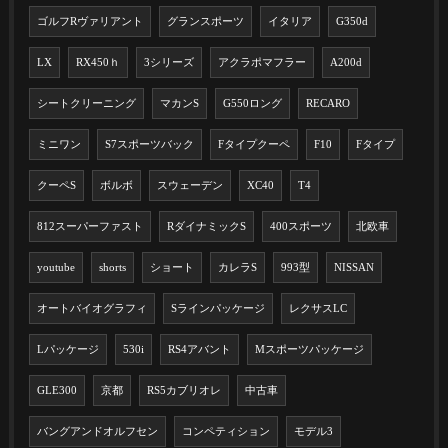
ゴルフRヴァリアント
グランスポーツ
イタリア
G350d
LX
RX450ｈ
3シリーズ
アクラポマフラー
A200d
シートクリーニング
マカンS
G550ロング
RECARO
ミニワン
S7スポーツバック
Fタイプクーペ
F10
Fタイプ
クーペS
ボルボ
スウェーデン
XC40
T4
812スーパーファスト
RダイナミックS
400スポーツ
北欧車
youtube
shorts
ショート
カレラS
993型
NISSAN
オートバイオグラフィ
Sラインパッケージ
レクサスLC
Lパッケージ
530i
RS4アバント
Mスポーツパッケージ
GLE300
京都
RS5カブリオレ
中古車
バングアンドオルフセン
コンペティション
モデル3