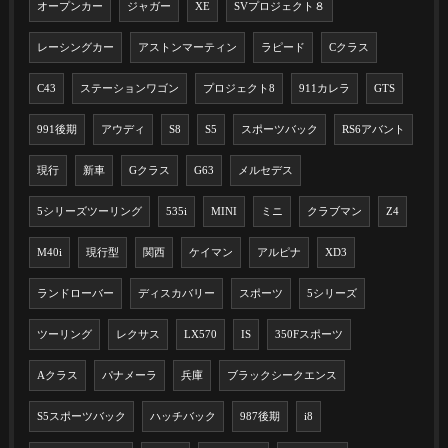
オープンカー
ジャガー
XE
SVプロジェクト８
レーシングカー
アストンマーティン
ラピード
Cクラス
C43
ステーションワゴン
プロジェクト8
911カレラ
GTS
991後期
アウディ
S8
S5
スポーツバック
RS6アバント
現行
新車
Gクラス
G63
メルセデス
5シリーズツーリング
535i
MINI
ミニ
クラブマン
Z4
M40i
現行型
関西
ケイマン
アルピナ
XD3
ランドローバー
ディスカバリー
スポーツ
5シリーズ
ツーリング
レクサス
LX570
IS
350Fスポーツ
Aクラス
パナメーラ
兵庫
ブラックシークエンス
S5スポーツバック
ハッチバック
987後期
i8