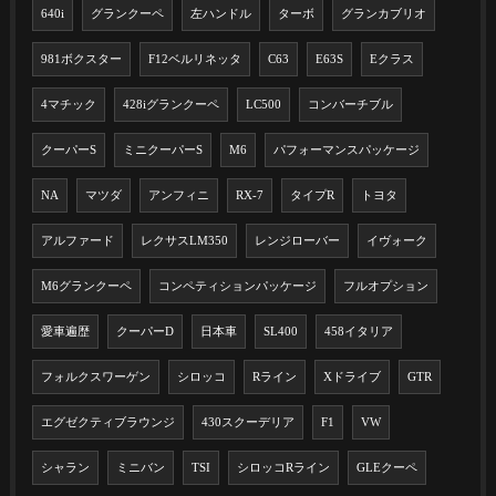
640i
グランクーペ
左ハンドル
ターボ
グランカブリオ
981ボクスター
F12ベルリネッタ
C63
E63S
Eクラス
4マチック
428iグランクーペ
LC500
コンバーチブル
クーパーS
ミニクーパーS
M6
パフォーマンスパッケージ
NA
マツダ
アンフィニ
RX-7
タイプR
トヨタ
アルファード
レクサスLM350
レンジローバー
イヴォーク
M6グランクーペ
コンペティションパッケージ
フルオプション
愛車遍歴
クーパーD
日本車
SL400
458イタリア
フォルクスワーゲン
シロッコ
Rライン
Xドライブ
GTR
エグゼクティブラウンジ
430スクーデリア
F1
VW
シャラン
ミニバン
TSI
シロッコRライン
GLEクーペ