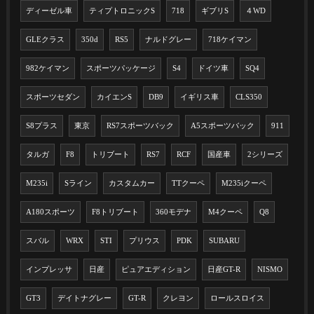
ディーゼル車
ティプトロニックS
718
ギブリS
４WD
GLEクラス
350d
RS5
ナルドグレー
718ケイマン
982ケイマン
スポーツパッケージ
S4
ドイツ車
SQ4
スポーツセダン
カイエンS
DB9
イギリス車
CLS350
S8プラス
東京
RS7スポーツバック
A5スポーツバック
911
タルガ
F8
トリブート
RS7
RCF
国産車
2シリーズ
M235i
Sライン
カスタムカー
TTクーペ
M235iクーペ
A180スポーツ
F8トリブート
360モデナ
M4クーペ
Q8
スバル
WRX
STI
プリウス
PDK
SUBARU
インプレッサ
日産
ピュアエディション
日産GT-R
NISMO
GT3
デイトナグレー
GT-R
クレヨン
ロールスロイス