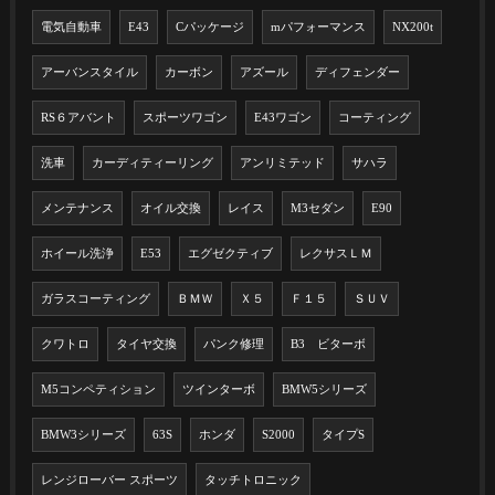
電気自動車
E43
Cパッケージ
mパフォーマンス
NX200t
アーバンスタイル
カーボン
アズール
ディフェンダー
RS６アバント
スポーツワゴン
E43ワゴン
コーティング
洗車
カーディティーリング
アンリミテッド
サハラ
メンテナンス
オイル交換
レイス
M3セダン
E90
ホイール洗浄
E53
エグゼクティブ
レクサスＬＭ
ガラスコーティング
ＢＭＷ
Ｘ５
Ｆ１５
ＳＵＶ
クワトロ
タイヤ交換
パンク修理
B3 ビターボ
M5コンペティション
ツインターボ
BMW5シリーズ
BMW3シリーズ
63S
ホンダ
S2000
タイプS
レンジローバー スポーツ
タッチトロニック