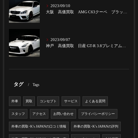
2023/09/10
大阪 高価買取 AMG C63クーペ ブラックSパフォーマンス
2023/09/07
神戸 高価買取 日産 GT-R 3.8プレミアムエディション
タグ
Tags
外車
買取
コンセプト
サービス
よくある質問
スタッフ
アクセス
お問い合わせ
プライバシーポリシー
外車の買取･K’s JAPANの口コミ情報
外車の買取･K’s JAPANの評判