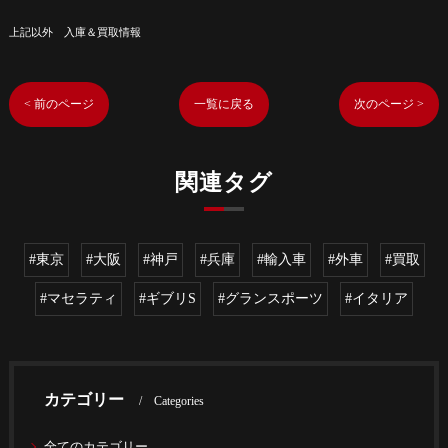
上記以外 入庫＆買取情報
< 前のページ
一覧に戻る
次のページ >
関連タグ
#東京
#大阪
#神戸
#兵庫
#輸入車
#外車
#買取
#マセラティ
#ギブリS
#グランスポーツ
#イタリア
カテゴリー
Categories
全てのカテゴリー