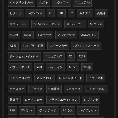
ハイブリットカー
スズキ
スウィフト
マニュアル
ビターボ
S4アバント
A8
981
S7
カスタム
高級車
マクラーレン
720Sパフォーマンス
スーパーカー
SLクラス
SL350
IS350
Fスポーツ
アルテッツァ
AMGライン
A180
ハイブリッド車
スポーツカー
スウィフトスポーツ
チャンピオンイエロー
マニュアル車
X6
720S
パフォーマンス
528i
ハイライン
M550i
997型
アルファロメオ
アルファ147
GTAセレスピード
イタリア車
ボクスター
ブラック
G30後期
フェラーリ
モンディアルT
最終型
ロードスター
ブラックエディション
レヴァンテ
RS6
アバント
ヴァンテージ
Sクラス
ハイブリッド