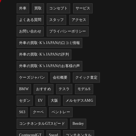
外車
買取
コンセプト
サービス
よくある質問
スタッフ
アクセス
お問い合わせ
プライバシーポリシー
外車の買取･K’s JAPANの口コミ情報
外車の買取･K’s JAPANの評判
外車の買取･K’s JAPANのお客様の声
ケーズジャパン
会社概要
クイック査定
BMW
おすすめ
テスラ
モデルS
セダン
EV
大阪
メルセデスAMG
S63
クーペ
ベントレー
コンチネンタルGTスピード
Bentley
ContinentalGT
Speed
コンチネンタル