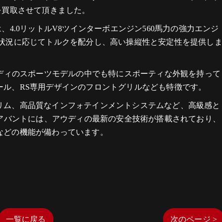
を買取させて頂きました。
、4.0リットルV8ツインターボエンジン560馬力の強力エンジ
面状況に応じてトルクを配分し、高い操縦性と安定性を提供し
ウディのスポーツモデルの中でも特にスポーティな外観を持って
ール、RS専用デザインのフロントグリルなども特徴です。
リム、高品質なインフォテインメントシステムなど、高級感と
6アバントには、アウディの最新の安全技術が搭載されており、
などの機能が備わっています。
一覧に戻る
次のページ >