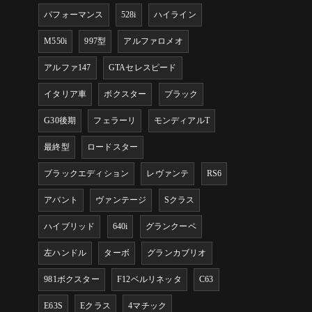
パフォーマンス
528i
ハイライン
M550i
997型
アルファロメオ
アルファ147
GTAセレスピード
イタリア車
ボクスター
ブラック
G30後期
フェラーリ
モンディアルT
最終型
ロードスター
ブラックエディション
レヴァンテ
RS6
アバント
ヴァンテージ
Sクラス
ハイブリッド
640i
グランクーペ
左ハンドル
ターボ
グランカブリオ
981ボクスター
F12ベルリネッタ
C63
E63S
Eクラス
4マチック