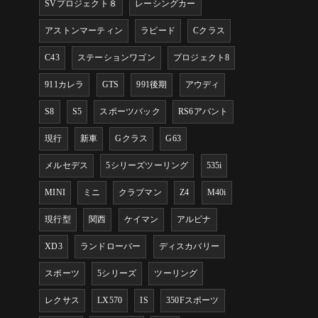
SVプロジェクト８
レーシングカー
アストンマーティン
ラピード
Cクラス
C43
ステーションワゴン
プロジェクト8
911カレラ
GTS
991後期
アウディ
S8
S5
スポーツバック
RS6アバント
現行
新車
Gクラス
G63
メルセデス
5シリーズツーリング
535i
MINI
ミニ
クラブマン
Z4
M40i
現行型
関西
ケイマン
アルピナ
XD3
ランドローバー
ディスカバリー
スポーツ
5シリーズ
ツーリング
レクサス
LX570
IS
350Fスポーツ