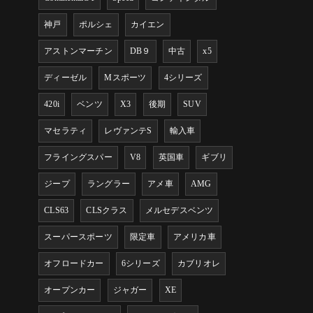
神戸
ポルシェ
カイエン
アストンマーチン
DB９
中古
x5
ディーゼル
Mスポーツ
4シリーズ
420i
ベンツ
X3
後期
SUV
マセラティ
レヴァンテS
輸入車
フライングスパー
V8
英国車
ギブリ
ジープ
ラングラー
アメ車
AMG
CLS63
CLSクラス
メルセデスベンツ
スーパースポーツ
限定車
アメリカ車
オフロードカー
6シリーズ
カブリオレ
オープンカー
ジャガー
XE