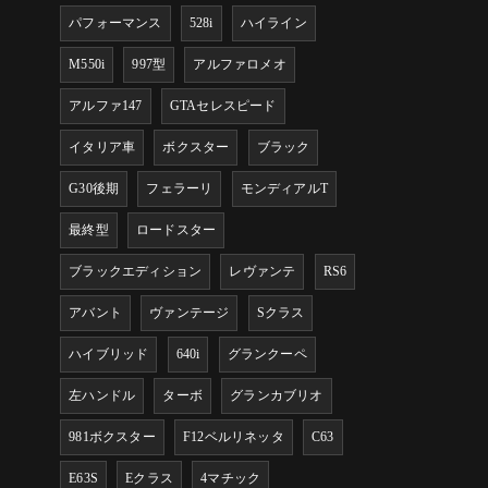
パフォーマンス
528i
ハイライン
M550i
997型
アルファロメオ
アルファ147
GTAセレスピード
イタリア車
ボクスター
ブラック
G30後期
フェラーリ
モンディアルT
最終型
ロードスター
ブラックエディション
レヴァンテ
RS6
アバント
ヴァンテージ
Sクラス
ハイブリッド
640i
グランクーペ
左ハンドル
ターボ
グランカブリオ
981ボクスター
F12ベルリネッタ
C63
E63S
Eクラス
4マチック