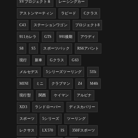
SVプロジェクト８
レーシングカー
アストンマーティン
ラピード
Cクラス
C43
ステーションワゴン
プロジェクト8
911カレラ
GTS
991後期
アウディ
S8
S5
スポーツバック
RS6アバント
現行
新車
Gクラス
G63
メルセデス
5シリーズツーリング
535i
MINI
ミニ
クラブマン
Z4
M40i
現行型
関西
ケイマン
アルピナ
XD3
ランドローバー
ディスカバリー
スポーツ
5シリーズ
ツーリング
レクサス
LX570
IS
350Fスポーツ