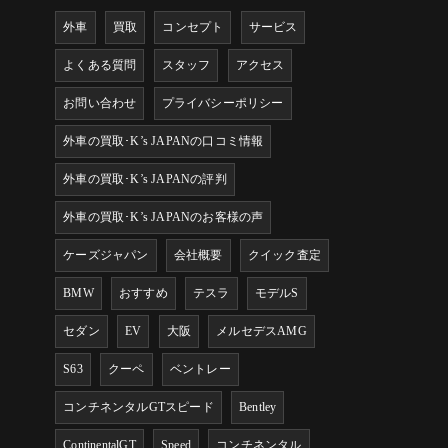
外車
買取
コンセプト
サービス
よくある質問
スタッフ
アクセス
お問い合わせ
プライバシーポリシー
外車の買取･K’s JAPANの口コミ情報
外車の買取･K’s JAPANの評判
外車の買取･K’s JAPANのお客様の声
ケーズジャパン
会社概要
クイック査定
BMW
おすすめ
テスラ
モデルS
セダン
EV
大阪
メルセデスAMG
S63
クーペ
ベントレー
コンチネンタルGTスピード
Bentley
ContinentalGT
Speed
コンチネンタル