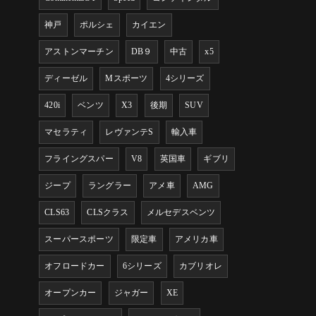
神戸
ポルシェ
カイエン
アストンマーチン
DB９
中古
x5
ディーゼル
Mスポーツ
4シリーズ
420i
ベンツ
X3
後期
SUV
マセラティ
レヴァンテS
輸入車
フライングスパー
V8
英国車
ギブリ
ジープ
ラングラー
アメ車
AMG
CLS63
CLSクラス
メルセデスベンツ
スーパースポーツ
限定車
アメリカ車
オフロードカー
6シリーズ
カブリオレ
オープンカー
ジャガー
XE