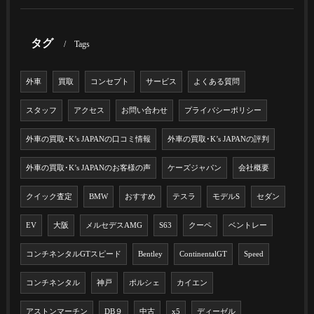
タグ
Tags
外車
買取
コンセプト
サービス
よくある質問
スタッフ
アクセス
お問い合わせ
プライバシーポリシー
外車の買取･K’s JAPANの口コミ情報
外車の買取･K’s JAPANの評判
外車の買取･K’s JAPANのお客様の声
ケーズジャパン
会社概要
クイック査定
BMW
おすすめ
テスラ
モデルS
セダン
EV
大阪
メルセデスAMG
S63
クーペ
ベントレー
コンチネンタルGTスピード
Bentley
ContinentalGT
Speed
コンチネンタル
神戸
ポルシェ
カイエン
アストンマーチン
DB９
中古
x5
ディーゼル