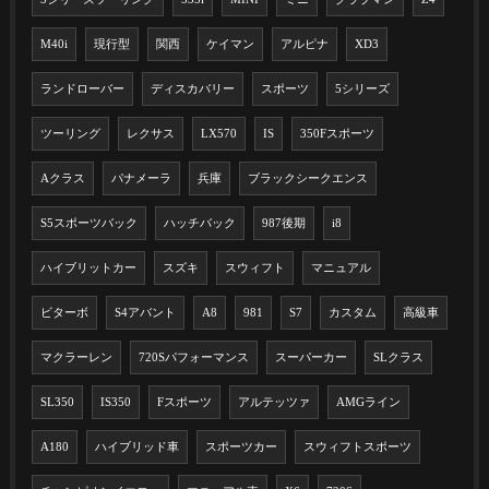
M40i
現行型
関西
ケイマン
アルピナ
XD3
ランドローバー
ディスカバリー
スポーツ
5シリーズ
ツーリング
レクサス
LX570
IS
350Fスポーツ
Aクラス
パナメーラ
兵庫
ブラックシークエンス
S5スポーツバック
ハッチバック
987後期
i8
ハイブリットカー
スズキ
スウィフト
マニュアル
ビターボ
S4アバント
A8
981
S7
カスタム
高級車
マクラーレン
720Sパフォーマンス
スーパーカー
SLクラス
SL350
IS350
Fスポーツ
アルテッツァ
AMGライン
A180
ハイブリッド車
スポーツカー
スウィフトスポーツ