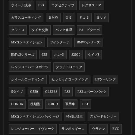
ホイール洗浄
E53
エグゼクティブ
レクサスＬＭ
ガラスコーティング
ＢＭＷ
Ｘ５
Ｆ１５
ＳＵＶ
クワトロ
タイヤ交換
パンク修理
B3 ビターボ
M5コンペティション
ツインターボ
BMW5シリーズ
BMW3シリーズ
63S
ホンダ
S2000
タイプS
レンジローバー スポーツ
タッチトロニック
ホイールコーティング
セラミックコーティング
B3ツーリング
Sタイプ
G550
GLE63S
RS3
RS3スポーツバック
HONDA
後期型
250GD
軍用車
HST
M5コンペティションパッケージ
特別仕様車
スピードセンサー
レンジローバー イヴォーク
ランボルギーニ
ウラカン
EVO