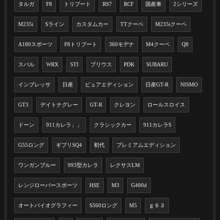
タルガ
F8
トリブート
RS7
RCF
国産車
2シリーズ
M235i
Sライン
カスタムカー
TTクーペ
M235iクーペ
A180スポーツ
F8トリブート
360モデナ
M4クーペ
Q8
スバル
WRX
STI
プリウス
PDK
SUBARU
インプレッサ
日産
ピュアエディション
日産GT-R
NISMO
GT3
デイトナグレー
GT-R
クレヨン
ロールスロイス
ドーン
911カレラ」」
クラシックカー
911カレラS
G55ロング
ギブリSQ4
初代
プレミアムエディション
ワンガンブルー
993型カレラ
レクサスLM
レンジローバースポーツ
HSE
M3
G400d
オートバイオグラフィー
S560ロング
M5
ｇ６３