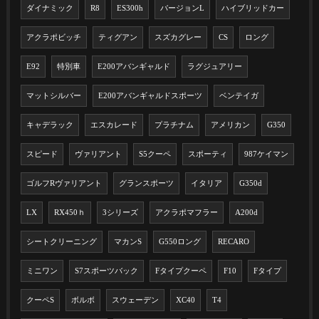
ダイナミック
R8
ES300h
バージョンL
ハイブリッドカー
アクラポビッチ
ティグアン
スズカグレー
CS
ロング
E92
特別車
E200アバンギャルド
ラグジュアリー
マットシルバー
E200アバンギャルドスポーツ
ベンテイガ
キャデラック
エスカレード
プラチナム
アメリカン
G350
スピード
ヴァリアント
S5クーペ
スポーティ
987ケイマン
ゴルフRヴァリアント
グランスポーツ
イタリア
G350d
LX
RX450ｈ
3シリーズ
アクラポマフラー
A200d
シートクリーニング
マカンS
G550ロング
RECARO
ミニワン
S7スポーツバック
Fタイプクーペ
F10
Fタイプ
クーペS
ボルボ
スウェーデン
XC40
T4