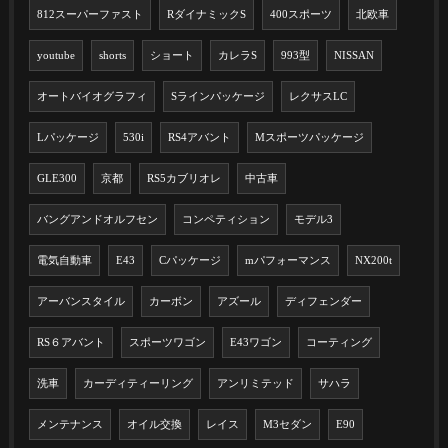
812スーパーファスト
RダイナミックS
400スポーツ
北欧車
youtube
shorts
ショート
カレラS
993型
NISSAN
オートバイオグラフィ
Sラインパッケージ
レクサスLC
Lパッケージ
530i
RS4アバント
Mスポーツパッケージ
GLE300
京都
RS5カブリオレ
中古車
バングアンドオルフセン
コンペティション
モデル3
電気自動車
E43
Cパッケージ
mパフォーマンス
NX200t
アーバンスタイル
カーボン
アズール
ディフェンダー
RS６アバント
スポーツワゴン
E43ワゴン
コーティング
洗車
カーディティーリング
アンリミテッド
サハラ
メンテナンス
オイル交換
レイス
M3セダン
E90