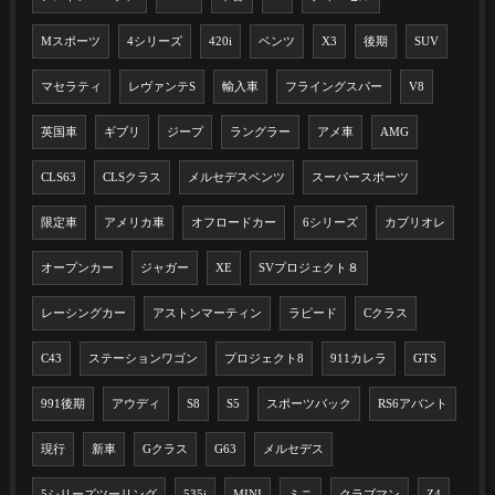
Mスポーツ
4シリーズ
420i
ベンツ
X3
後期
SUV
マセラティ
レヴァンテS
輸入車
フライングスパー
V8
英国車
ギブリ
ジープ
ラングラー
アメ車
AMG
CLS63
CLSクラス
メルセデスベンツ
スーパースポーツ
限定車
アメリカ車
オフロードカー
6シリーズ
カブリオレ
オープンカー
ジャガー
XE
SVプロジェクト８
レーシングカー
アストンマーティン
ラピード
Cクラス
C43
ステーションワゴン
プロジェクト8
911カレラ
GTS
991後期
アウディ
S8
S5
スポーツバック
RS6アバント
現行
新車
Gクラス
G63
メルセデス
5シリーズツーリング
535i
MINI
ミニ
クラブマン
Z4