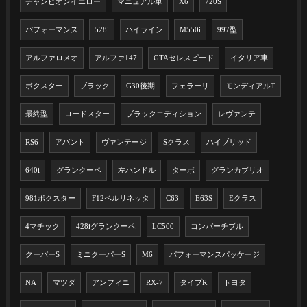
チャンピオンイエロー
マニュアル車
X6
720S
パフォーマンス
528i
ハイライン
M550i
997型
アルファロメオ
アルファ147
GTAセレスピード
イタリア車
ボクスター
ブラック
G30後期
フェラーリ
モンディアルT
最終型
ロードスター
ブラックエディション
レヴァンテ
RS6
アバント
ヴァンテージ
Sクラス
ハイブリッド
640i
グランクーペ
左ハンドル
ターボ
グランカブリオ
981ボクスター
F12ベルリネッタ
C63
E63S
Eクラス
4マチック
428iグランクーペ
LC500
コンバーチブル
クーパーS
ミニクーパーS
M6
パフォーマンスパッケージ
NA
マツダ
アンフィニ
RX-7
タイプR
トヨタ