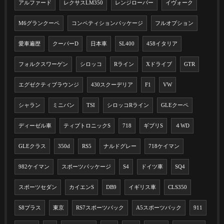
アルファード
レクサスLM350
レンジローバー
イヴォーク
M6グランクーペ
コンペティションパッケージ
フルオプション
愛車遍歴
クーパーD
日本車
SL400
458イタリア
フォルクスワーゲン
シロッコ
Rライン
Xドライブ
GTR
エグゼクティブラウンジ
430スクーデリア
F1
VW
シャラン
ミニバン
TSI
シロッコRライン
GLEクーペ
ディーゼル車
ティプトロニックS
718
ギブリS
４WD
GLEクラス
350d
RS5
ナルドグレー
718ケイマン
982ケイマン
スポーツパッケージ
S4
ドイツ車
SQ4
スポーツセダン
カイエンS
DB9
イギリス車
CLS350
S8プラス
東京
RS7スポーツバック
A5スポーツバック
911